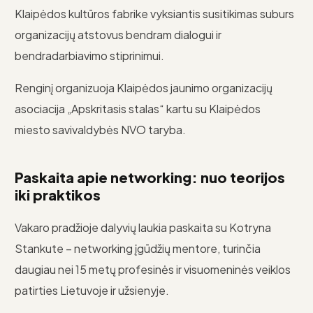
Klaipėdos kultūros fabrike vyksiantis susitikimas suburs
organizacijų atstovus bendram dialogui ir
bendradarbiavimo stiprinimui.
Renginį organizuoja Klaipėdos jaunimo organizacijų
asociacija „Apskritasis stalas“ kartu su Klaipėdos
miesto savivaldybės NVO taryba.
Paskaita apie networking: nuo teorijos
iki praktikos
Vakaro pradžioje dalyvių laukia paskaita su Kotryna
Stankute – networking įgūdžių mentore, turinčia
daugiau nei 15 metų profesinės ir visuomeninės veiklos
patirties Lietuvoje ir užsienyje.