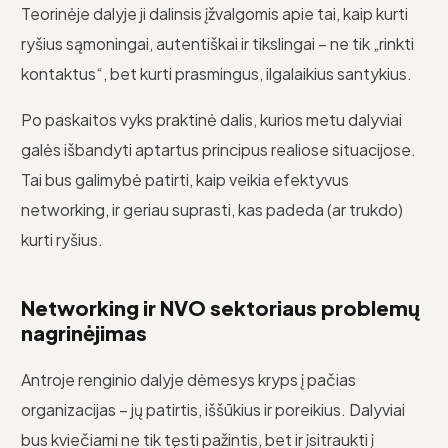
Teorinėje dalyje ji dalinsis įžvalgomis apie tai, kaip kurti
ryšius sąmoningai, autentiškai ir tikslingai – ne tik „rinkti
kontaktus“, bet kurti prasmingus, ilgalaikius santykius.
Po paskaitos vyks praktinė dalis, kurios metu dalyviai
galės išbandyti aptartus principus realiose situacijose.
Tai bus galimybė patirti, kaip veikia efektyvus
networking, ir geriau suprasti, kas padeda (ar trukdo)
kurti ryšius.
Networking ir NVO sektoriaus problemų
nagrinėjimas
Antroje renginio dalyje dėmesys kryps į pačias
organizacijas – jų patirtis, iššūkius ir poreikius. Dalyviai
bus kviečiami ne tik tęsti pažintis, bet ir įsitraukti į