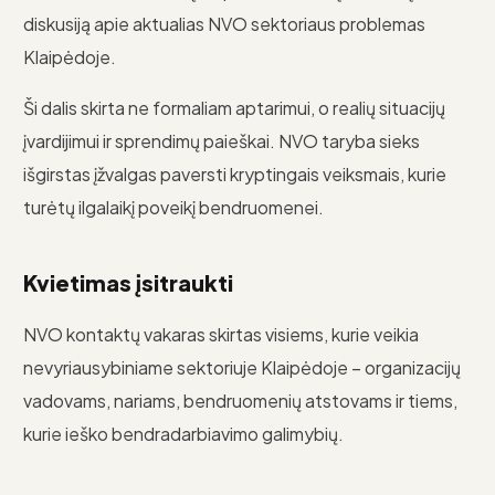
diskusiją apie aktualias NVO sektoriaus problemas
Klaipėdoje.
Ši dalis skirta ne formaliam aptarimui, o realių situacijų
įvardijimui ir sprendimų paieškai. NVO taryba sieks
išgirstas įžvalgas paversti kryptingais veiksmais, kurie
turėtų ilgalaikį poveikį bendruomenei.
Kvietimas įsitraukti
NVO kontaktų vakaras skirtas visiems, kurie veikia
nevyriausybiniame sektoriuje Klaipėdoje – organizacijų
vadovams, nariams, bendruomenių atstovams ir tiems,
kurie ieško bendradarbiavimo galimybių.