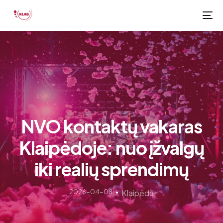
NVO kontaktų vakaras
Klaipėdoje: nuo įžvalgų
iki realių sprendimų
2026-04-08
Klaipėda